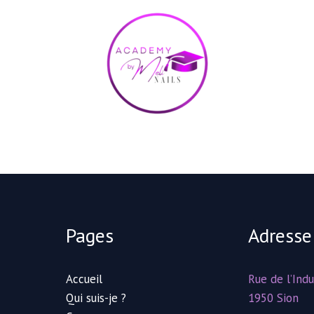
Cours en ligne styliste ongulaire
Pages
Adresse
Accueil
Rue de l’Indu
Qui suis-je ?
1950 Sion