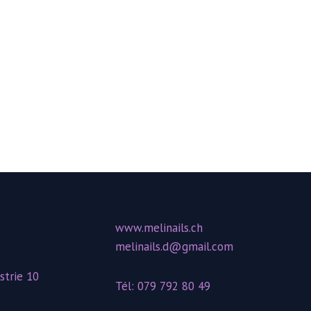
www.melinails.ch
melinails.d@gmail.com
strie 10
Tél: 079 792 80 49